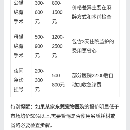
公猫
300-
800-
价格差异主要在麻
绝育
600
1500
醉方式和术前检查
手术
元
元
母猫
500-
1200-
包含3天住院监护的
绝育
900
2500
费用更省心
手术
元
元
夜间
200-
500-
部分医院22:00后自
急诊
300
800元
动加收急诊费
挂号
元
特别提醒：如果某家
东莞宠物医院
的报价明显低于
市场均价50%以上,需要警惕是否使用劣质耗材或
省略必要检查步骤。