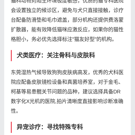
猫科动物对陌生环境极度敏感，优质的猫专科医院
会设置独立的候诊区，避免与犬只直接接触，诊疗
台配备防滑垫和毛巾遮盖，部分机构还提供费洛蒙
扩散器，能有效降低猫咪应激反应，如果你的猫性
格胆小，务必优先选择标注"猫友好型"的机构。
犬类医疗：关注骨科与皮肤科
东莞湿热气候导致狗狗皮肤病高发，优秀的犬科医
院应配备皮肤镜检设备和真菌培养室，对于金毛、
柯基等易患髋关节问题的品种，建议选择具备DR
数字化X光机的医院,拍片清晰度直接影响诊断准确
性。
异宠诊疗：寻找特殊专科