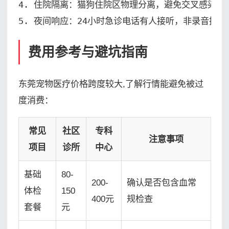
4. 住院隔离：猫狗住院区物理分离，避免交叉感染

5. 夜间响应：24小时急诊电话有人接听，非录音提示
费用参考与避坑指南
东莞宠物医疗价格跨度较大,了解行情能避免被过
度消费：
常见
社区
专科
注意事项
项目
诊所
中心
基础
80-
200-
确认是否包含血常
体检
150
400元
规检查
套餐
元