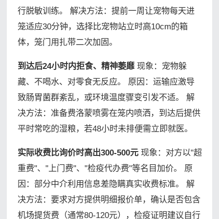
行脱敏训练。 解决方法：提前一周让宠物每天进
笼适应30分钟，选择比宠物站立时高10cm的箱
体，笼门用扎带二次加固。
到达后24小时内拒食、精神萎靡
现象：宠物躲
藏、不喝水、对零食无反应。 原因：运输应激导
致肠胃菌群紊乱，或环境温度骤变引发不适。 解
决方法：准备费洛蒙喷雾在笼内喷洒，到达后提供
平时常吃的湿粮，若48小时未排便需立即就医。
实际收费比询价时高出300-500元
现象：对方以"超
重费"、"上门费"、"检疫代办费"等名目加价。 原
因：部分中介利用信息差隐瞒真实收费标准。 解
决方法：要求对方提供明细报价单，确认是否包含
机场提货费（通常80-120元），检疫证明建议自行