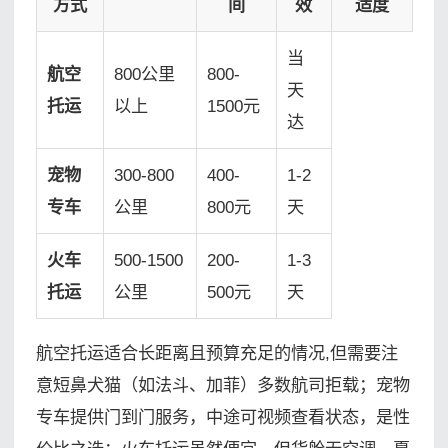
方式
间
效
适度
当
航空
800公里
800-
天
托运
以上
1500元
达
宠物
300-800
400-
1-2
专车
公里
800元
天
火车
500-1500
200-
1-3
托运
公里
500元
天
航空托运适合长距离且预算充足的情况,但需要注
意短鼻犬猫（如法斗、加菲）多数航司拒载；宠物
专车提供门到门服务，中途可视频查看状态，是性