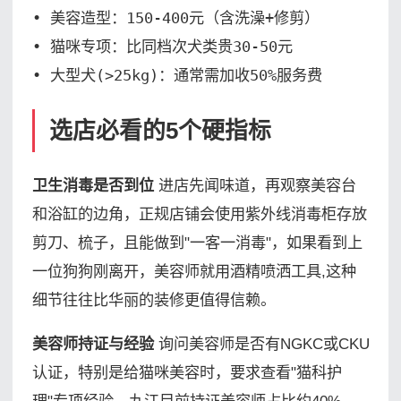
• 美容造型：150-400元（含洗澡+修剪）

• 猫咪专项：比同档次犬类贵30-50元

• 大型犬(>25kg)：通常需加收50%服务费
选店必看的5个硬指标
卫生消毒是否到位
进店先闻味道，再观察美容台
和浴缸的边角，正规店铺会使用紫外线消毒柜存放
剪刀、梳子，且能做到"一客一消毒"，如果看到上
一位狗狗刚离开，美容师就用酒精喷洒工具,这种
细节往往比华丽的装修更值得信赖。
美容师持证与经验
询问美容师是否有NGKC或CKU
认证，特别是给猫咪美容时，要求查看"猫科护