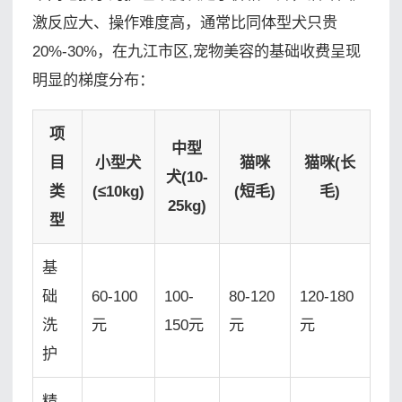
激反应大、操作难度高，通常比同体型犬只贵
20%-30%，在九江市区,宠物美容的基础收费呈现
明显的梯度分布：
项
中型
目
小型犬
猫咪
猫咪(长
犬(10-
类
(≤10kg)
(短毛)
毛)
25kg)
型
基
础
60-100
100-
80-120
120-180
洗
元
150元
元
元
护
精