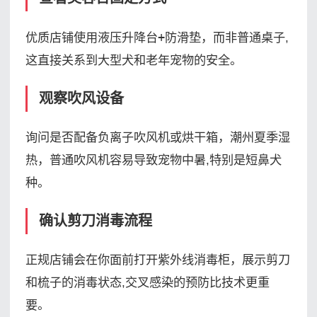
优质店铺使用
液压升降台+防滑垫
，而非普通桌子,
这直接关系到大型犬和老年宠物的安全。
观察吹风设备
询问是否配备
负离子吹风机
或
烘干箱
，潮州夏季湿
热，普通吹风机容易导致宠物中暑,特别是短鼻犬
种。
确认剪刀消毒流程
正规店铺会在你面前打开
紫外线消毒柜
，展示剪刀
和梳子的消毒状态,交叉感染的预防比技术更重
要。