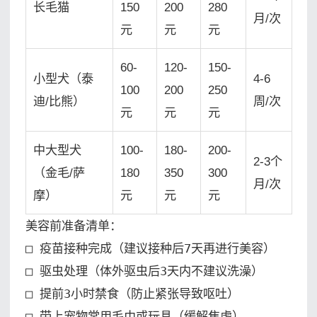
长毛猫
150
200
280
月/次
元
元
元
60-
120-
150-
小型犬（泰
4-6
100
200
250
迪/比熊）
周/次
元
元
元
中大型犬
100-
180-
200-
2-3个
（金毛/萨
180
350
300
月/次
摩）
元
元
元
美容前准备清单：

□ 疫苗接种完成（建议接种后7天再进行美容）

□ 驱虫处理（体外驱虫后3天内不建议洗澡）

□ 提前3小时禁食（防止紧张导致呕吐）

□ 带上宠物常用毛巾或玩具（缓解焦虑）