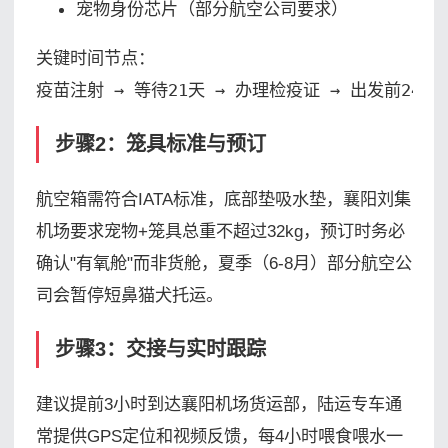
宠物身份芯片（部分航空公司要求）
关键时间节点：

疫苗注射 → 等待21天 → 办理检疫证 → 出发前24
步骤2：笼具标准与预订
航空箱需符合IATA标准，底部垫吸水垫，襄阳刘集
机场要求宠物+笼具总重不超过32kg，预订时务必
确认"有氧舱"而非货舱，夏季（6-8月）部分航空公
司会暂停短鼻猫犬托运。
步骤3：交接与实时跟踪
建议提前3小时到达襄阳机场货运部，陆运专车通
常提供GPS定位和视频反馈，每4小时喂食喂水一