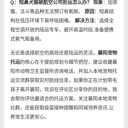
Q：短鼻犬猫被航空公司拒运怎么办？
现象
：加菲
猫、法斗等品种无法预订有氧舱。
原因
：短鼻结
构在低压环境下易呼吸困难。
解决方法
：选择全
程空调开放的陆运专车，避开高温时段,准备便携
式氧气瓶备用。
无论是选择航空的高效还是陆运的灵活，
襄阳宠物
托运
的核心在于提前规划与细节把控，建议收藏襄
阳市动物卫生监督所咨询电话，并加入本地宠物托
运交流群获取实时航线信息，如果你正在计划带毛
孩子离开襄阳，欢迎在评论区分享你的目的地，我
会帮你评估最适合的托运方案，关注襄阳本地宠物
社群，还能获取疫苗接种提醒和同城领养资讯,让
养宠生活更安心。