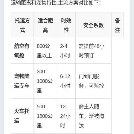
运输距离和宠物特性,主流方案对比如下：
托运方
适合距
时效
备
安全系数
式
离
性
注
航空有
800公
2-4
需提前48小
氧舱
里以上
小时
时预订
300-
宠物陆
6-12
门到门服
1000公
运专车
小时
务，可监控
里
500-
12-
需主人随
火车托
1500公
24小
车，渐被淘
运
里
时
汰